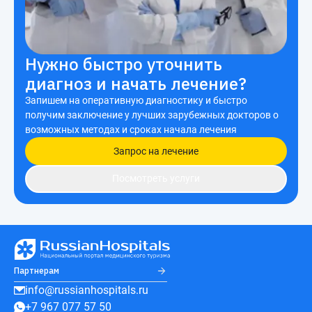
Нужно быстро уточнить
диагноз и начать лечение?
Запишем на оперативную диагностику и быстро
получим заключение у лучших зарубежных докторов о
возможных методах и сроках начала лечения
Запрос на лечение
Посмотреть услуги
Партнерам
info@russianhospitals.ru
+7 967 077 57 50