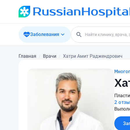
Заболевания
Главная
Врачи
Хатри Амит Раджендрович
Много
Ха
Пласти
2 отзы
Выполн
За