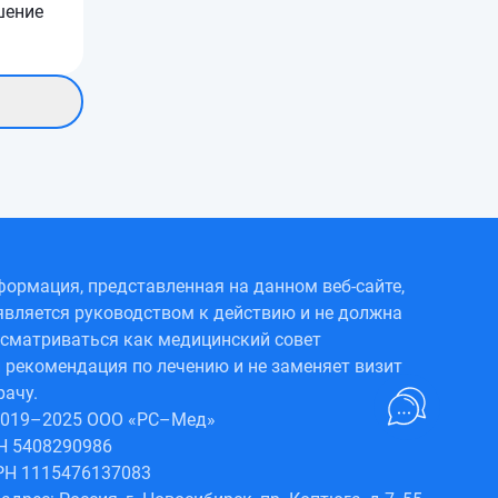
шение
ормация, представленная на данном веб-сайте,
является руководством к действию и не должна
сматриваться как медицинский совет
 рекомендация по лечению и не заменяет визит
рачу.
2019–2025 ООО «РС–Мед»
Н 5408290986
РН 1115476137083