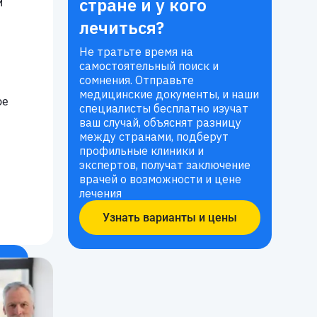
стране и у кого
и
лечиться?
Не тратьте время на
самостоятельный поиск и
сомнения. Отправьте
медицинские документы, и наши
ое
специалисты бесплатно изучат
ваш случай, объяснят разницу
между странами, подберут
профильные клиники и
экспертов, получат заключение
врачей о возможности и цене
лечения
Узнать варианты и цены