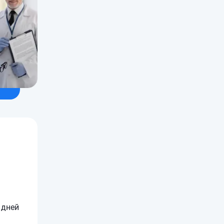
 дней
н