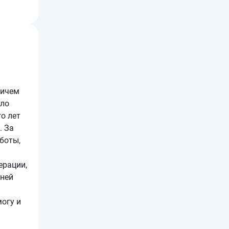
ничем
ало
о лет
. За
боты,
ерации,
йней
огу и