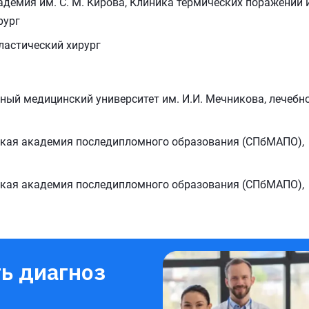
кадемия им. С. М. Кирова, Клиника термических поражений 
рург
пластический хирург
ный медицинский университет им. И.И. Мечникова, лечебн
нская академия последипломного образования (СПбМАПО),
нская академия последипломного образования (СПбМАПО),
ь диагноз