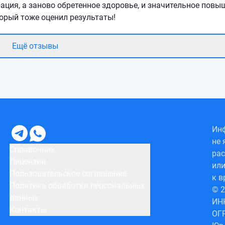
рация, а заново обретенное здоровье, и значительное повы
оторый тоже оценил результаты!
Ещё отзывы
Инф
не 
Справочник
рас
Лицензии
или
Пользовательское соглашение
к в
Политика обработки персональных
© 
данных
ИН
Контакты
ОГ