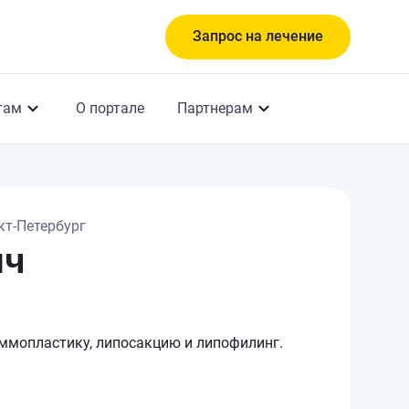
Запрос на лечение
там
О портале
Партнерам
кт-Петербург
ич
аммопластику, липосакцию и липофилинг.