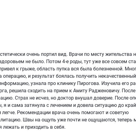
эстетически очень портил вид. Врачи по месту жительства 
здоровьем не было. Потом 4-е роды, тут уже все совсем ст
привел к грыже, область пупка вся была болезненной. Мног
а операцию, и результат боялась получить некачественный
 информацию, узнала про клинику Пирогова. Изучила его ра
урга, решила сходить на прием к Амиту Радженовичу. После
рацию. Страх не исчез, но доктор внушал доверие. После оп
, я и сама затянула с лечением и довела ситуацию до кра
и легче. Рекомендации врача очень помогают и советую
илитацию. Швы на ощупь уже почти не ощущаются, теперь м
я лежать и приходить в себя.