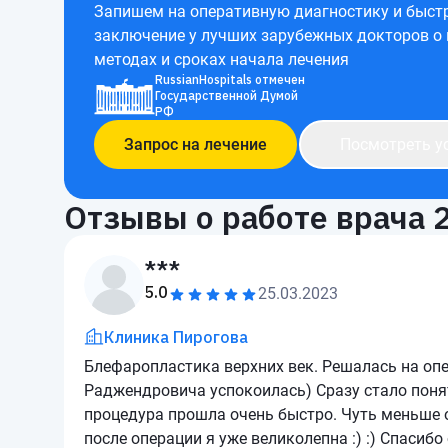
Запишем на оперативную диагностику и быст
заключение у лучших зарубежных докторов о
методах и сроках начала лечения
RussianHospitals отмечен
Государственной Думой
РФ
Запрос на лечение
Посмотреть у
Отзывы о работе врача
***
5.0
25.03.2023
Клиника Пирогова
Блефаропластика верхних век. Решалась на опе
Раджендровича успокоилась) Сразу стало поня
процедура прошла очень быстро. Чуть меньше о
после операции я уже великолепна :) :) Спасиб