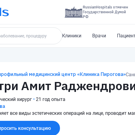
RussianHospitals отмечен
Государственной Думой
РФ
Клиники
Врачи
Пациен
профильный медицинский центр «Клиника Пирогова»
Сан
три Амит Раджендров
ческий хирург
•
21 год опыта
ва
яет все виды эстетических операций на лице, проводит м
просить консультацию