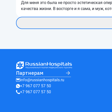
Для меня это была не просто эстетическая опе
качества жизни. В восторге и я сама, и муж, к
Партнерам
info@russianhospitals.ru
+7 967 077 57 50
+7 967 077 57 50