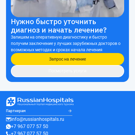
Нужно быстро уточнить
диагноз и начать лечение?
Запишем на оперативную диагностику и быстро
получим заключение у лучших зарубежных докторов о
возможных методах и сроках начала лечения
Запрос на лечение
Посмотреть услуги
Партнерам
info@russianhospitals.ru
+7 967 077 57 50
+7 967 077 57 50