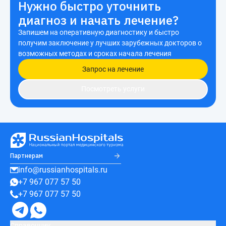
Нужно быстро уточнить
диагноз и начать лечение?
Запишем на оперативную диагностику и быстро
получим заключение у лучших зарубежных докторов о
возможных методах и сроках начала лечения
Запрос на лечение
Посмотреть услуги
Партнерам
info@russianhospitals.ru
+7 967 077 57 50
+7 967 077 57 50
Справочник