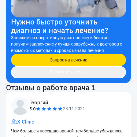
Нужно быстро уточнить
диагноз и начать лечение?
Запишем на оперативную диагностику и быстро
получим заключение у лучших зарубежных докторов о
возможных методах и сроках начала лечения
Запрос на лечение
Посмотреть услуги
Отзывы о работе врача
1
Георгий
5.0
28.11.2021
X-Clinic
Чем больше я посещаю врачей, тем больше убеждаюсь,