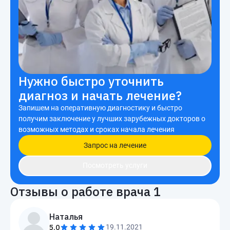
Нужно быстро уточнить
диагноз и начать лечение?
Запишем на оперативную диагностику и быстро
получим заключение у лучших зарубежных докторов о
возможных методах и сроках начала лечения
Запрос на лечение
Посмотреть услуги
Отзывы о работе врача
1
Наталья
5.0
19.11.2021