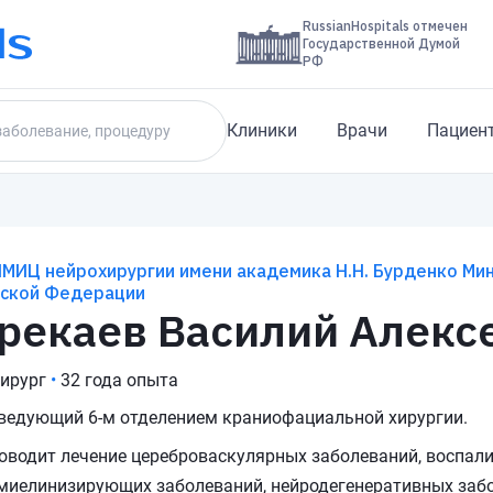
RussianHospitals отмечен
Государственной Думой
РФ
Клиники
Врачи
Пациен
МИЦ нейрохирургии имени академика Н.Н. Бурденко Ми
йской Федерации
рекаев Василий Алекс
ирург
•
32 года опыта
ведующий 6-м отделением краниофациальной хирургии.
оводит лечение цереброваскулярных заболеваний, воспал
миелинизирующих заболеваний, нейродегенеративных забо