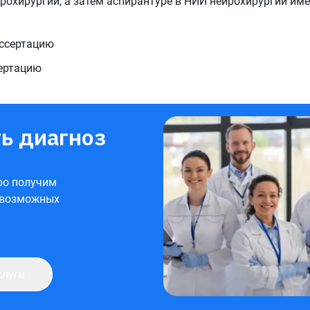
рохирургии, а затем аспирантуре в НИИ нейрохирургии им
иссертацию
сертацию
ь диагноз
ро получим
 возможных
слуги