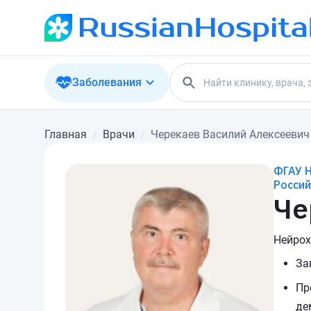
Заболевания
Главная
Врачи
Черекаев Василий Алексеевич
ФГАУ Н
Росси
Че
Нейрох
За
Пр
де