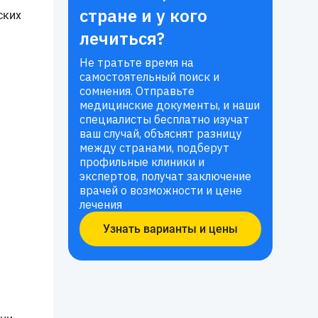
стране и у кого
ских
лечиться?
Не тратьте время на
самостоятельный поиск и
сомнения. Отправьте
медицинские документы, и наши
специалисты бесплатно изучат
ваш случай, объяснят разницу
между странами, подберут
профильные клиники и
экспертов, получат заключение
врачей о возможности и цене
лечения
Узнать варианты и цены