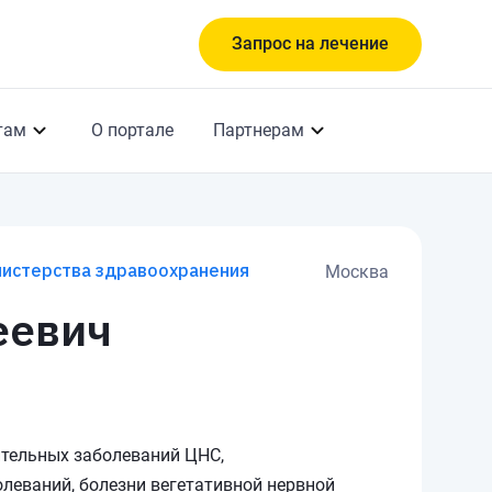
Запрос на лечение
там
О портале
Партнерам
нистерства здравоохранения
Москва
еевич
ительных заболеваний ЦНС,
леваний, болезни вегетативной нервной