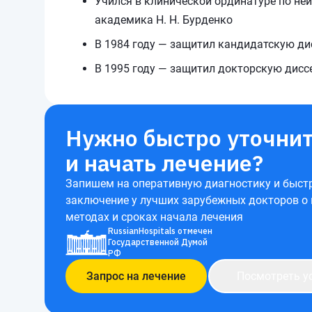
Учился в клинической ординатуре по ней
академика Н. Н. Бурденко
В 1984 году — защитил кандидатскую д
В 1995 году — защитил докторскую дис
Нужно быстро уточнит
и начать лечение?
Запишем на оперативную диагностику и быст
заключение у лучших зарубежных докторов о
методах и сроках начала лечения
RussianHospitals отмечен
Государственной Думой
РФ
Запрос на лечение
Посмотреть у