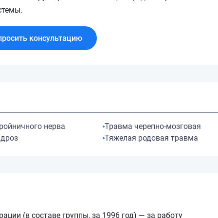
стемы.
просить консультацию
ройничного нерва
Травма черепно-мозговая
ндроз
Тяжелая родовая травма
ции (в составе группы, за 1996 год) — за работу