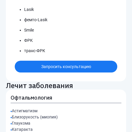
Lasik
фемто-Lasik
Smile
ФРК
транс-ФРК
Запросить консультацию
Лечит заболевания
Офтальмология
Астигматизм
Близорукость (миопия)
Глаукома
Катаракта