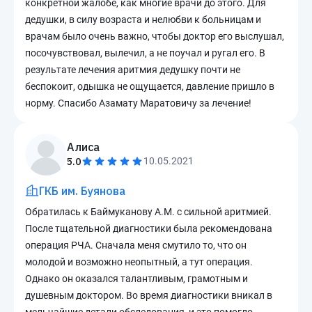
конкретной жалобе, как многие врачи до этого. Для
дедушки, в силу возраста и нелюбви к больницам и
врачам было очень важно, чтобы доктор его выслушал,
посочувствовал, вылечил, а не поучал и ругал его. В
результате лечения аритмия дедушку почти не
беспокоит, одышка не ощущается, давление пришло в
норму. Спасибо Азамату Маратовичу за лечение!
Алиса
5.0
10.05.2021
ГКБ им. Буянова
Обратилась к Баймуканову А.М. с сильной аритмией.
После тщательной диагностики была рекомендована
операция РЧА. Сначала меня смутило то, что он
молодой и возможно неопытный, а тут операция.
Однако он оказался талантливым, грамотным и
душевным доктором. Во время диагностики вникал в
мельчайшие детали обследования, и это помогло